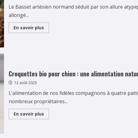
Le Basset artésien normand séduit par son allure atypiq
allongé...
Read
En savoir plus
more
about
Activités
physiques
adaptées
au
Basset
artésien
normand
:
Croquettes bio pour chien : une alimentation natur
guide
complet
12 août 2025
L’alimentation de nos fidèles compagnons à quatre pat
nombreux propriétaires...
Read
En savoir plus
more
about
Croquettes
bio
pour