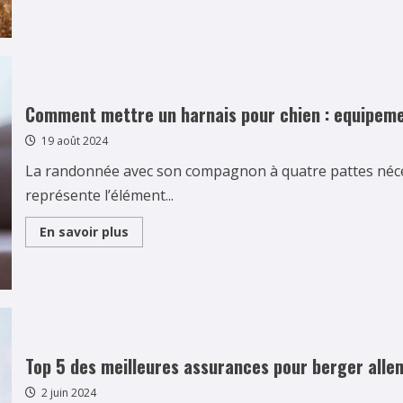
Le
Shiba
Inu
et
7
autres
races
de
chien
Comment mettre un harnais pour chien : equipeme
renard
!
19 août 2024
Les
ancetres
asiatiques
La randonnée avec son compagnon à quatre pattes néces
de
nos
représente l’élément...
compagnons
Read
En savoir plus
more
about
Comment
mettre
un
harnais
pour
chien
:
equipement
Top 5 des meilleures assurances pour berger alle
essentiel
du
2 juin 2024
randonneur