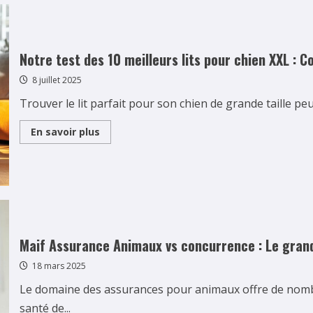
chien
:
une
alimentation
naturelle
pour
Notre test des 10 meilleurs lits pour chien XXL : C
santé
et
8 juillet 2025
vitalité
Trouver le lit parfait pour son chien de grande taille peu
Read
En savoir plus
more
about
Notre
test
des
10
meilleurs
lits
pour
chien
XXL
Maif Assurance Animaux vs concurrence : Le gran
:
Confort
18 mars 2025
orthopedique
et
durabilite
Le domaine des assurances pour animaux offre de nombr
santé de...