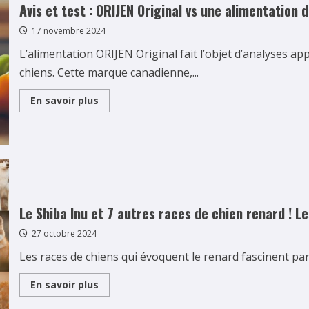
Dragons
Avis et test : ORIJEN Original vs une alimentation
Maya
:
17 novembre 2024
entre
mystere
et
L’alimentation ORIJEN Original fait l’objet d’analyses 
sacre
chiens. Cette marque canadienne,...
Read
En savoir plus
more
about
Avis
et
test
:
ORIJEN
Original
vs
une
alimentation
Le Shiba Inu et 7 autres races de chien renard ! 
desequilibree
–
27 octobre 2024
Notre
comparatif
complet
Les races de chiens qui évoquent le renard fascinent par
Read
En savoir plus
more
about