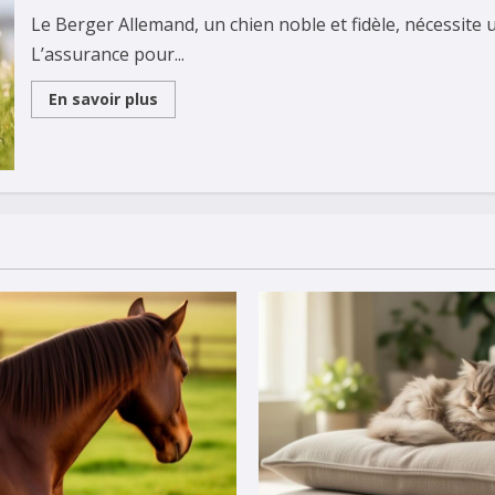
a
4
Le Berger Allemand, un chien noble et fidèle, nécessite 
pattes
L’assurance pour...
Read
En savoir plus
more
about
Top
5
des
meilleures
assurances
pour
berger
allemand
:
Comparatif
des
garanties
accidents