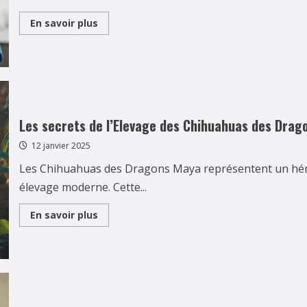
Read
En savoir plus
more
about
Maif
Assurance
Animaux
vs
concurrence
:
Le
grand
Les secrets de l’Elevage des Chihuahuas des Drag
comparatif
des
12 janvier 2025
couvertures
sante
Les Chihuahuas des Dragons Maya représentent un hérita
élevage moderne. Cette...
Read
En savoir plus
more
about
Les
secrets
de
l’Elevage
des
Chihuahuas
des