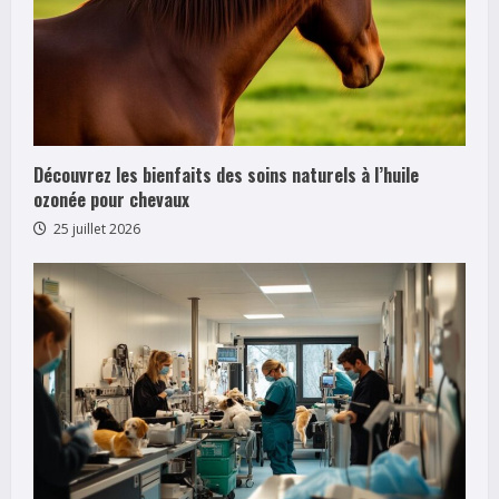
a
d
i
n
Découvrez les bienfaits des soins naturels à l’huile
ozonée pour chevaux
g
25 juillet 2026