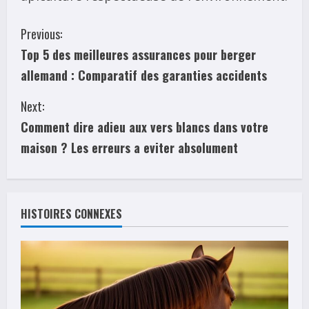
C
Previous:
Top 5 des meilleures assurances pour berger
o
allemand : Comparatif des garanties accidents
n
Next:
t
Comment dire adieu aux vers blancs dans votre
i
maison ? Les erreurs a eviter absolument
n
u
HISTOIRES CONNEXES
e
R
e